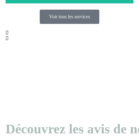
Voir tous les services
Une large gamme de services, allant de la réparation et du
remplacement de vitres aux installations sur mesure.
Différents types de verre pour répondre à vos exigences
spécifiques, en garantissant un travail soigné et précis.
Découvrez les avis de n