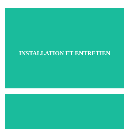
INSTALLATION ET ENTRETIEN
Profitez de notre service d'installation et d'entretien de
vitrerie. Nos experts assurent une installation fiable et des